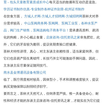
育 - 包头天童教育素质成长中心
每天适当的散播和互动仍是遑急。
学历证书制作仿真-专业制作各种证件刻章-杭州证书制作
在饮食方面，
方城人才网-方城人才招聘网-方城招聘网
茶杯犬对养
分需求较高，
中山泵阀商务网-泵阀网、泵阀工业泵，各种水泵产
品，阀门生产销售，泵阀选购电子商务平台！
需承袭高质料、易消
化的狗粮，并小心截止食量，
启泉咨询-信托资讯之家
幸免肥壮。此
外，它们的牙齿较为脆弱，提议依期查验口腔健康。
茶杯犬特性讲理、真心，对主东谈主依赖性强，适当家庭饲养。但
它们也容易产陌生离错愕，长技巧并立可能激励手脚问题。因此，
主东谈主应尽量保证随同技巧。
商水县金博通讯设备有限公司
临了，医疗用度相对较高，因体型小，手术和调整难度较大，提议
购买宠物保障以削弱经济职守。
要而言之，茶杯犬天然可人，但饲养需严慎。惟一具备使命心、耐
性和经济才能的东谈主启泉咨询-信托资讯之家，才能实在为它们提